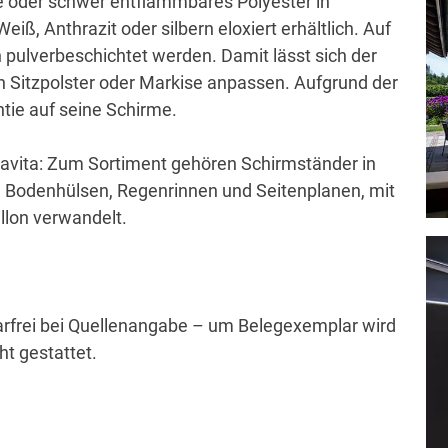
oder schwer entflammbares Polyester in
iß, Anthrazit oder silbern eloxiert erhältlich. Auf
pulverbeschichtet werden. Damit lässt sich der
 Sitzpolster oder Markise anpassen. Aufgrund der
ntie auf seine Schirme.
ravita: Zum Sortiment gehören Schirmständer in
 Bodenhülsen, Regenrinnen und Seitenplanen, mit
llon verwandelt.
arfrei bei Quellenangabe – um Belegexemplar wird
t gestattet.