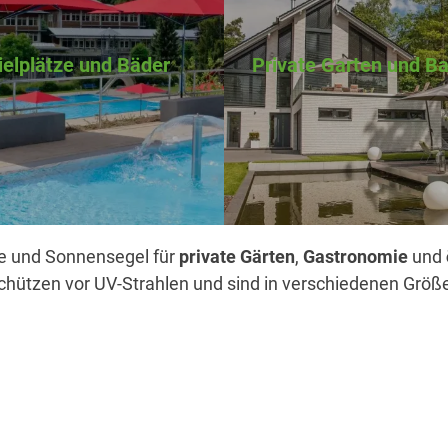
ielplätze und Bäder
Private Garten und B
e und Sonnensegel für
private Gärten
,
Gastronomie
und
schützen vor UV-Strahlen und sind in verschiedenen Größ