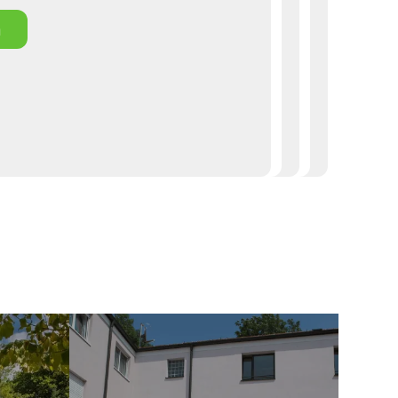
n
ntdecken
ere Schattenspender