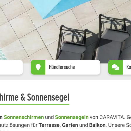
Händlersuche
Ko
hirme & Sonnensegel
en
Sonnenschirmen
und
Sonnensegeln
von CARAVITA. Ge
utzlösungen für
Terrasse
,
Garten
und
Balkon
. Unsere S