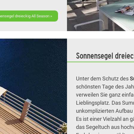
nsegel dreieckig All Season »
Sonnensegel dreie
Unter dem Schutz des
S
schönsten Tage des Jahr
verweilen Sie ganz einf
Lieblingsplatz. Das Sum
unkomplizierten Aufbau 
Es ist einer Vielzahl an
das Segeltuch aus hochw