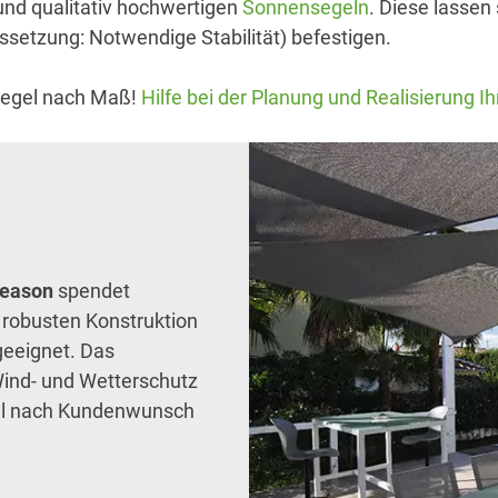
und qualitativ hochwertigen
Sonnensegeln
. Diese lassen
setzung: Notwendige Stabilität) befestigen.
segel nach Maß!
Hilfe bei der Planung und Realisierung I
Season
spendet
robusten Konstruktion
geeignet. Das
Wind- und Wetterschutz
ell nach Kundenwunsch