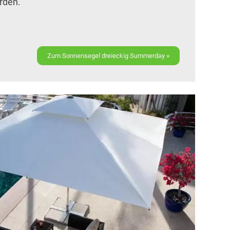
rden.
Zum Sonnensegel dreieckig Summerday »