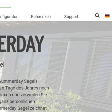
nfigurator
Referenzen
Support
ERDAY
el
 Summerday Segels
ten Tage des Jahres noch
elaxen und verweilen Sie
ganz persönlichen
ummerday Segel zeichnet