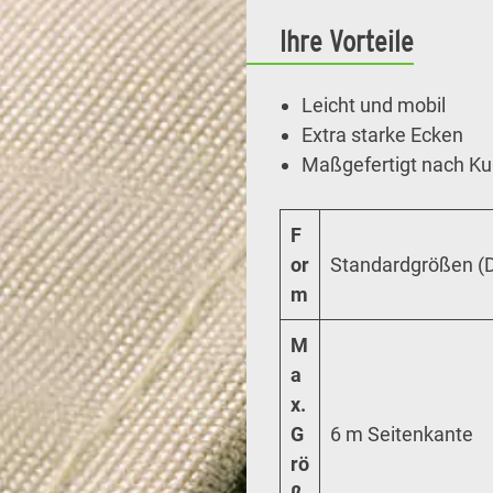
Ihre Vorteile
Leicht und mobil
Extra starke Ecken
Maßgefertigt nach 
F
or
Standardgrößen (D
m
M
a
x.
G
6 m Seitenkante
rö