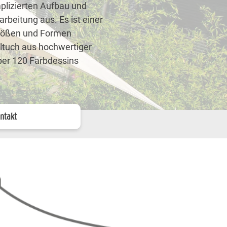
plizierten Aufbau und
arbeitung aus. Es ist einer
Größen und Formen
eltuch aus hochwertiger
ber 120 Farbdessins
ntakt