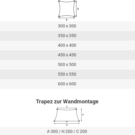
300 x 300
350 x 350
400 x 400
450 x 450
500 x 500
550 x 550
600 x 600
Trapez zur Wandmontage
A 300 / H 200 / C 200