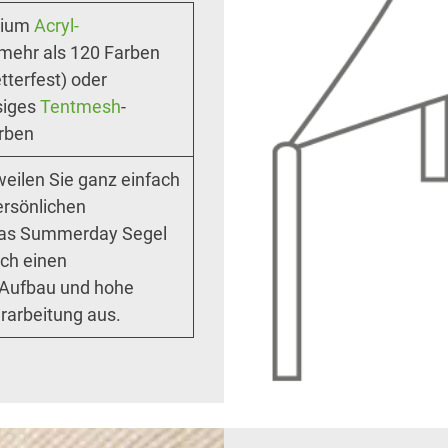
mium
Acryl-
 mehr als 120 Farben
tterfest) oder
siges
Tentmesh
-
rben
eilen Sie ganz einfach
ersönlichen
 Das Summerday Segel
rch einen
 Aufbau und hohe
erarbeitung aus.