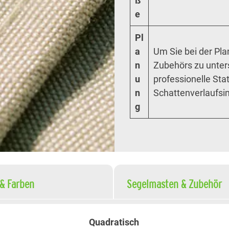
ß
e
Pl
a
Um Sie bei der Pl
n
Zubehörs zu unters
u
professionelle St
n
Schattenverlaufsimu
g
 & Farben
Segelmasten & Zubehör
Quadratisch