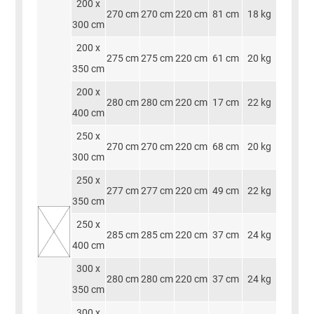
200 x
270 cm
270 cm
220 cm
81 cm
18 kg
300 cm
200 x
275 cm
275 cm
220 cm
61 cm
20 kg
350 cm
200 x
280 cm
280 cm
220 cm
17 cm
22 kg
400 cm
250 x
270 cm
270 cm
220 cm
68 cm
20 kg
300 cm
250 x
277 cm
277 cm
220 cm
49 cm
22 kg
350 cm
250 x
285 cm
285 cm
220 cm
37 cm
24 kg
400 cm
300 x
280 cm
280 cm
220 cm
37 cm
24 kg
350 cm
300 x