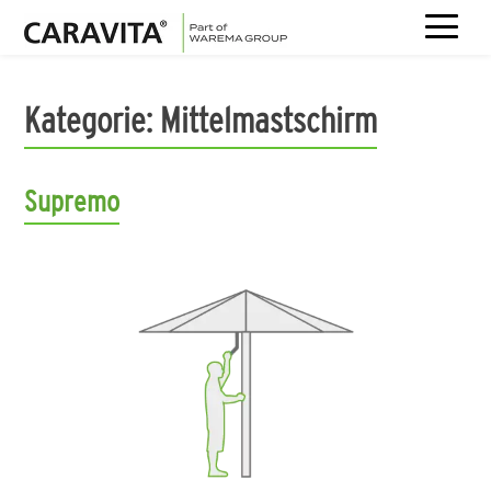
Skip
to
Kategorie:
Mittelmastschirm
content
Supremo