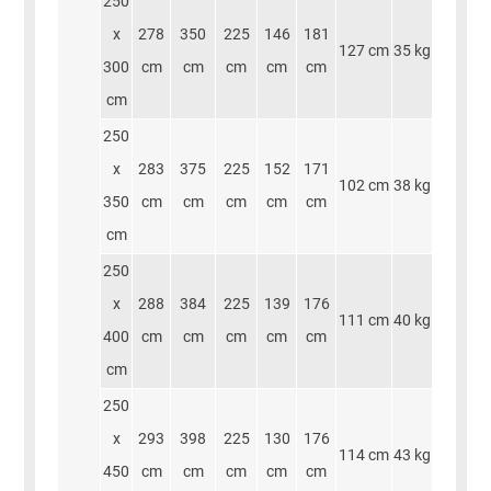
250
x
278
350
225
146
181
127 cm
35 kg
300
cm
cm
cm
cm
cm
cm
250
x
283
375
225
152
171
102 cm
38 kg
350
cm
cm
cm
cm
cm
cm
250
x
288
384
225
139
176
111 cm
40 kg
400
cm
cm
cm
cm
cm
cm
250
x
293
398
225
130
176
114 cm
43 kg
450
cm
cm
cm
cm
cm