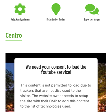
Jetzt konfigurieren
Fachhändler finden
Experten fragen
Centro
We need your consent to load the
Youtube service!
This content is not permitted to load due to
trackers that are not disclosed to the
visitor. The website owner needs to setup
the site with their CMP to add this content
to the list of technologies used.