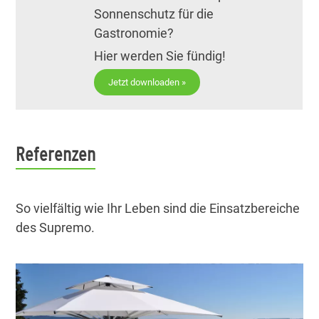
Sonnenschutz für die
Gastronomie?
Hier werden Sie fündig!
Jetzt downloaden »
Referenzen
So vielfältig wie Ihr Leben sind die Einsatzbereiche
des Supremo.