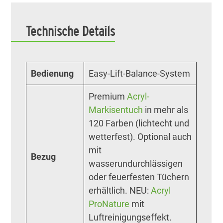
Technische Details
Bedienung
Easy-Lift-Balance-System
Premium
Acryl-
Markisentuch
in mehr als
120 Farben (lichtecht und
wetterfest). Optional auch
mit
Bezug
wasserundurchlässigen
oder feuerfesten Tüchern
erhältlich. NEU:
Acryl
ProNature
mit
Luftreinigungseffekt.