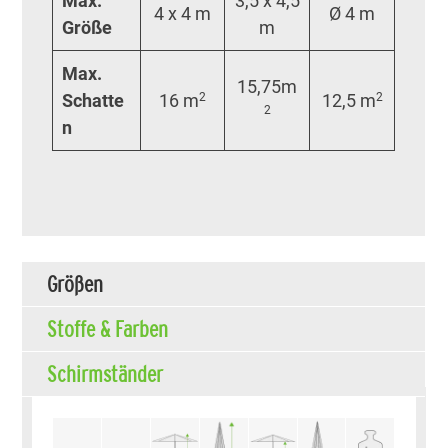
Max.
3,5 x 4,5
4 x 4 m
Ø 4 m
Größe
m
Max.
15,75m
Schatte
16 m
2
12,5 m
2
2
n
Größen
Stoffe & Farben
Schirmständer