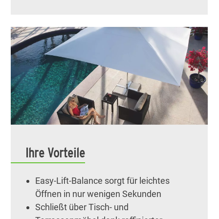
Ihre Vorteile
Easy-Lift-Balance sorgt für leichtes
Öffnen in nur wenigen Sekunden
Schließt über Tisch- und